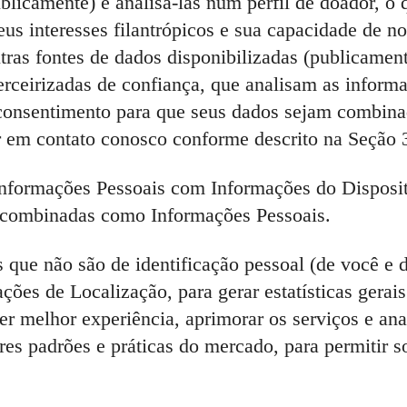
blicamente) e analisá-las num perfil de doador, o
eus interesses filantrópicos e sua capacidade de 
tras fontes de dados disponibilizadas (publicament
erceirizadas de confiança, que analisam as infor
consentimento para que seus dados sejam combinad
ar em contato conosco conforme descrito na Seção 
formações Pessoais com Informações do Disposit
s combinadas como Informações Pessoais.
 que não são de identificação pessoal (de você e 
ões de Localização, para gerar estatísticas gerai
er melhor experiência, aprimorar os serviços e ana
 padrões e práticas do mercado, para permitir s